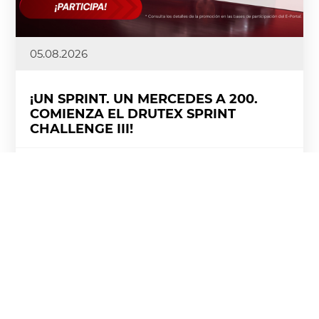
05.08.2026
¡UN SPRINT. UN MERCEDES A 200.
COMIENZA EL DRUTEX SPRINT
CHALLENGE III!
La emoción tras la finalización de la segunda etapa
de la DRUTEX League y la DRUTEX Royal League aún
no se ha apagado, y nosotros ya aceleramos el
ritmo. ¡Ya está en marcha el DRUTEX Sprint
Challenge III, una competición intensa en la que la
velocidad, el dinamismo y cada punto cuentan!
Więcej