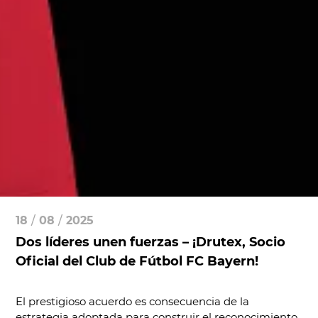
18
/
08
/
2025
Dos líderes unen fuerzas – ¡Drutex, Socio
Oficial del Club de Fútbol FC Bayern!
El prestigioso acuerdo es consecuencia de la
estrategia adoptada para construir el reconocimiento