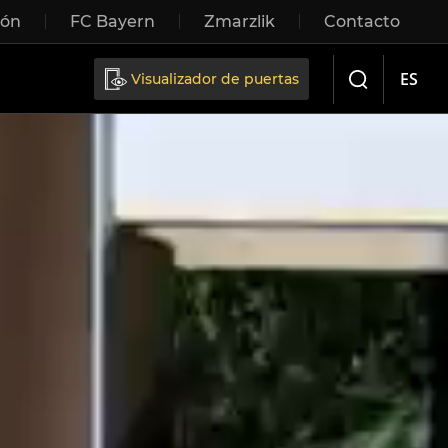
ión
FC Bayern
Zmarzlik
Contacto
Sliding doors
ES
Visualizador de puertas