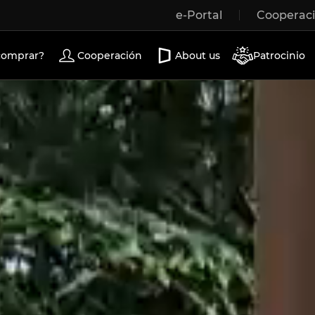
e-Portal
Cooperac
Wooden windows
Exterior doors
Terrace doors
comprar?
Cooperación
About us
Patrocinio