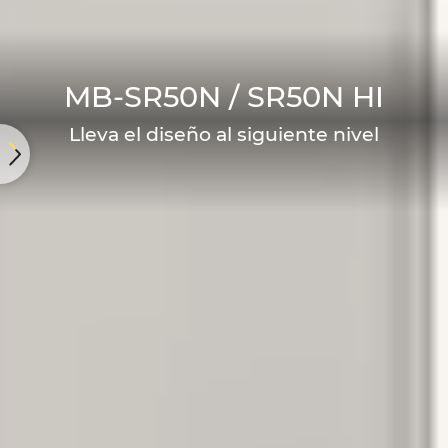
MB-SR50N / SR50N HI
Lleva el diseño al siguiente nivel