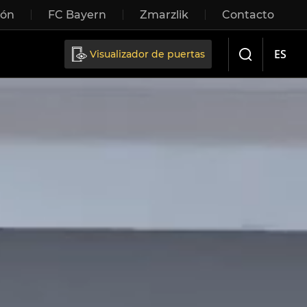
ión
FC Bayern
Zmarzlik
Contacto
Sliding doors
ES
Visualizador de puertas