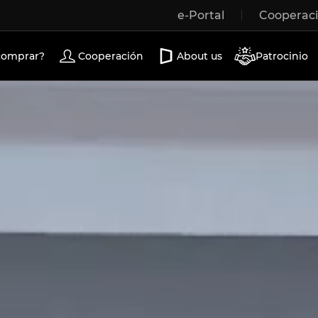
e-Portal
Cooperac
Wooden windows
Exterior doors
Terrace doors
comprar?
Cooperación
About us
Patrocinio