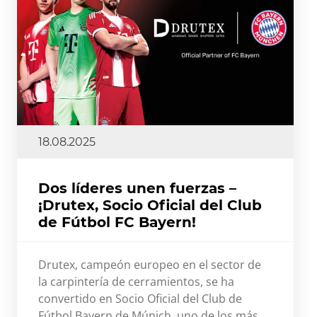
18.08.2025
Dos líderes unen fuerzas –
¡Drutex, Socio Oficial del Club
de Fútbol FC Bayern!
Drutex, campeón europeo en el sector de
la carpintería de cerramientos, se ha
convertido en Socio Oficial del Club de
Fútbol Bayern de Múnich, uno de los más