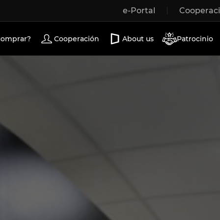
e-Portal
Cooperac
Wooden windows
Exterior doors
Terrace doors
comprar?
Cooperación
About us
Patrocinio