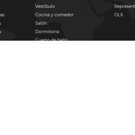
Vestíbulo
Represent
zas
Cocina y comedor
OLX
s
Salón
a
Dormitorio
Cuarto de baño
eros
Terraza
Realizaciones
l
ítica de privacidad
Política de cookies
Copyright © 2026 DRUTEX S.A.