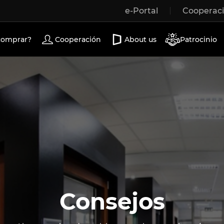
e-Portal
Cooperac
Wooden windows
Exterior doors
Terrace doors
comprar?
Cooperación
About us
Patrocinio
Consejos