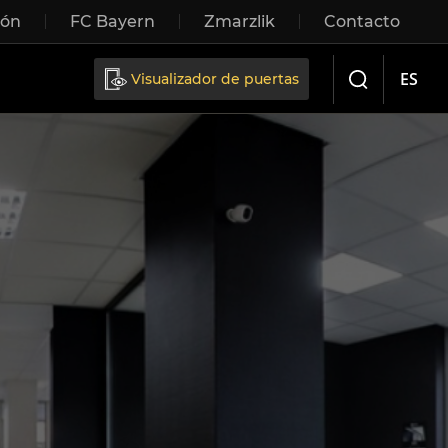
ión
FC Bayern
Zmarzlik
Contacto
Sliding doors
ES
Visualizador de puertas