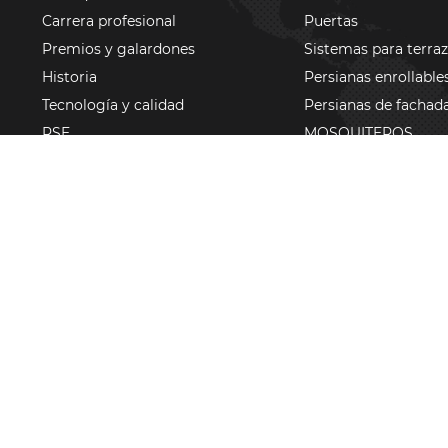
Carrera profesional
Puertas
Premios y galardones
Sistemas para terra
Historia
Persianas enrollable
Tecnología y calidad
Persianas de fachad
RSE
MOSQUITEROS
Centro Europeo de
Fachadas / invernad
Carpintería
Hogar inteligente
Comunicación con los
Extras
accionistas
Material promociona
Certyfikaty
Pergola
Sponsoring FC Bayern
Garage doors
Zmarzlik
Mapa del sitio web
Pol