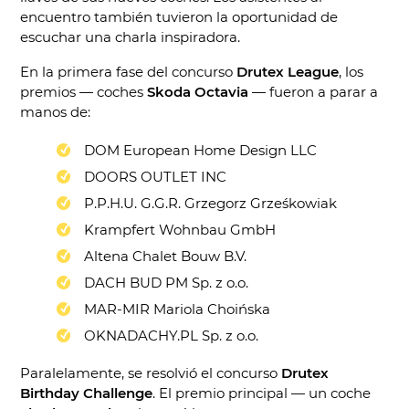
encuentro también tuvieron la oportunidad de
escuchar una charla inspiradora.
En la primera fase del concurso
Drutex League
, los
premios — coches
Skoda Octavia
— fueron a parar a
manos de:
DOM European Home Design LLC
DOORS OUTLET INC
P.P.H.U. G.G.R. Grzegorz Grześkowiak
Krampfert Wohnbau GmbH
Altena Chalet Bouw B.V.
DACH BUD PM Sp. z o.o.
MAR-MIR Mariola Choińska
OKNADACHY.PL Sp. z o.o.
Paralelamente, se resolvió el concurso
Drutex
Birthday Challenge
. El premio principal — un coche