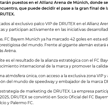
tarán puestos en el Allianz Arena de Múnich, donde se 
ncuentro, que puede decidir el pase a la gran final de
 DRUTEX.
tados al exclusivo palco VIP de DRUTEX en el Allianz Are
 y participan activamente en las iniciativas desarrollad
as.
FC Bayern Munich
ya ha marcado 42 goles en esta ed
 prestigiosa del mundo. Frente al gigante alemán estará
ás Aréna
.
e es el resultado de la alianza estratégica con el FC B
ocimiento internacional de la marca y promover la calida
 atmósfera única, con acceso a la exclusiva zona VIP y a
eón del mundo de speedway y embajador de la marca 
la estrategia de marketing de DRUTEX. La empresa parti
025, DRUTEX se convirtió en Socio Oficial del FC Bayer
lcio
y
Palermo FC
.