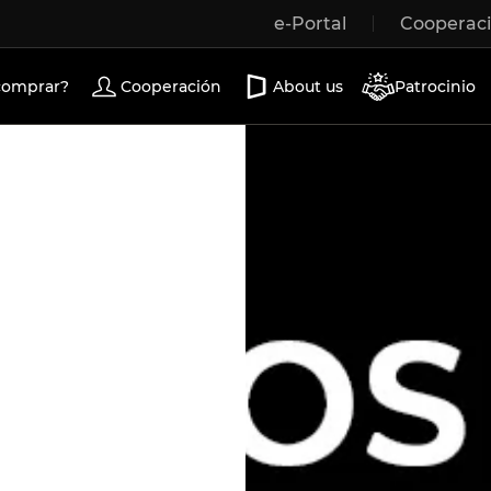
e-Portal
Cooperac
Wooden windows
Exterior doors
Terrace doors
comprar?
Cooperación
About us
Patrocinio