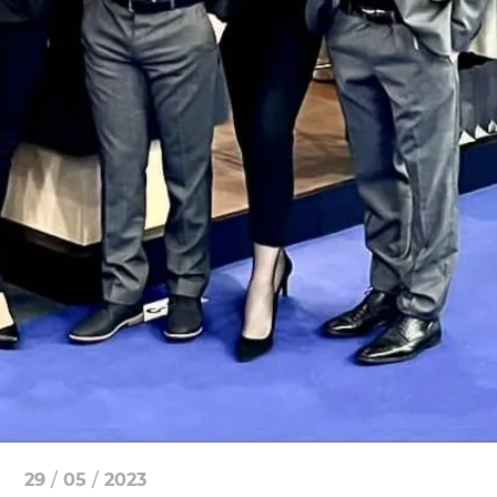
29
/
05
/
2023