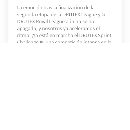
La emoción tras la finalización de la
segunda etapa de la DRUTEX League y la
DRUTEX Royal League aún no se ha
apagado, y nosotros ya aceleramos el
ritmo. ¡Ya está en marcha el DRUTEX Sprint
Challenge III, una competición intensa en la
que la velocidad, el dinamismo y cada
punto cuentan!
Więcej