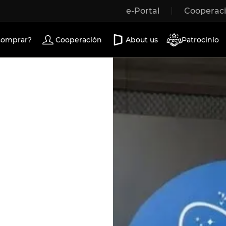
e-Portal
Cooperac
Wooden windows
Exterior doors
Terrace doors
comprar?
Cooperación
About us
Patrocinio