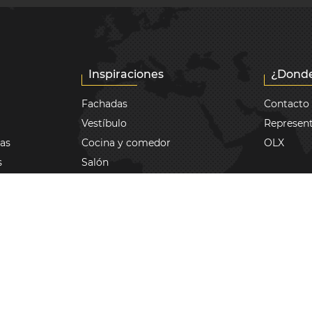
Inspiraciones
¿Donde
Fachadas
Contacto
Vestíbulo
Represent
zas
Cocina y comedor
OLX
s
Salón
a
Dormitorio
Cuarto de baño
eros
Terraza
Realizaciones
l