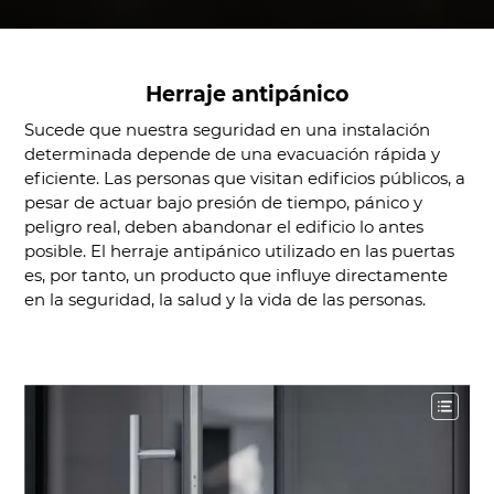
DUOLINE - 68, 78, 88
IGLO 5 PSK
IGLO 5 CLASSIC PSK
IGLO LIGHT PSK
Herraje antipánico
MB-70 / MB-70HI PSK
Sucede que nuestra seguridad en una instalación
determinada depende de una evacuación rápida y
SOFTLINE PSK
eficiente. Las personas que visitan edificios públicos, a
DUOLINE PSK
pesar de actuar bajo presión de tiempo, pánico y
peligro real, deben abandonar el edificio lo antes
posible. El herraje antipánico utilizado en las puertas
es, por tanto, un producto que influye directamente
en la seguridad, la salud y la vida de las personas.